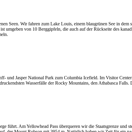
egenen Seen. Wir fahren zum Lake Louis, einem blaugrünen See in dem s
 ist umgeben von 10 Berggipfeln, die auch auf der Rückseite des kanad
eln.
ff- und Jasper National Park zum Columbia Icefield. Im Visitor Cente
ndruckendsten Wasserfälle der Rocky Mountains, den Athabasca Falls. D
ge führt. Am Yellowhead Pass überqueren wir die Staatsgrenze und s
f, der Mount Robson mit 3954 m. Natürlich haben wir Zeit für ein paar