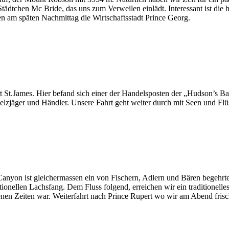
ädtchen Mc Bride, das uns zum Verweilen einlädt. Interessant ist die h
en am späten Nachmittag die Wirtschaftsstadt Prince Georg.
t St.James. Hier befand sich einer der Handelsposten der „Hudson’s
 Pelzjäger und Händler. Unsere Fahrt geht weiter durch mit Seen und F
yon ist gleichermassen ein von Fischern, Adlern und Bären begehrter
itionellen Lachsfang. Dem Fluss folgend, erreichen wir ein traditionel
enen Zeiten war. Weiterfahrt nach Prince Rupert wo wir am Abend fris