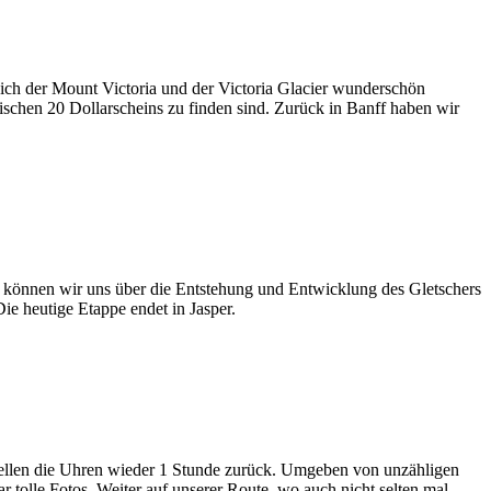
ich der Mount Victoria und der Victoria Glacier wunderschön
ischen 20 Dollarscheins zu finden sind. Zurück in Banff haben wir
r können wir uns über die Entstehung und Entwicklung des Gletschers
ie heutige Etappe endet in Jasper.
tellen die Uhren wieder 1 Stunde zurück. Umgeben von unzähligen
 tolle Fotos. Weiter auf unserer Route, wo auch nicht selten mal