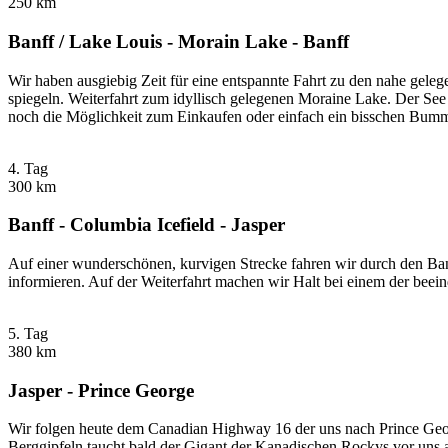
250 km
Banff / Lake Louis - Morain Lake - Banff
Wir haben ausgiebig Zeit für eine entspannte Fahrt zu den nahe gel
spiegeln. Weiterfahrt zum idyllisch gelegenen Moraine Lake. Der See
noch die Möglichkeit zum Einkaufen oder einfach ein bisschen Bumm
4. Tag
300 km
Banff - Columbia Icefield - Jasper
Auf einer wunderschönen, kurvigen Strecke fahren wir durch den Ban
informieren. Auf der Weiterfahrt machen wir Halt bei einem der beei
5. Tag
380 km
Jasper - Prince George
Wir folgen heute dem Canadian Highway 16 der uns nach Prince Geor
Berggipfeln taucht bald der Gigant der Kanadischen Rockys vor uns au