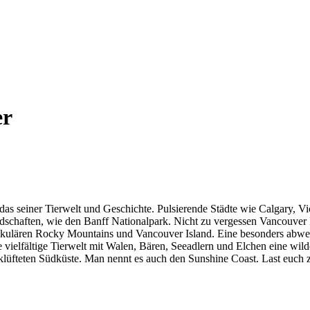
er
as seiner Tierwelt und Geschichte. Pulsierende Städte wie Calgary, Vi
andschaften, wie den Banff Nationalpark. Nicht zu vergessen Vancouve
takulären Rocky Mountains und Vancouver Island. Eine besonders abwe
ne vielfältige Tierwelt mit Walen, Bären, Seeadlern und Elchen eine wi
rklüfteten Südküste. Man nennt es auch den Sunshine Coast. Last euch 